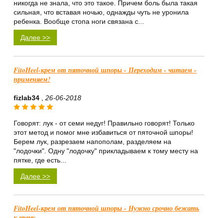
никогда не знала, что это такое. Причем боль была такая
сильная, что вставая ночью, однажды чуть не уронила
ребенка. Вообще стопа ноги связана с...
Далее >>
FitoHeel-крем от пяточной шпоры - Переходим - читаем -
применяем!
fizlab34
,
26-06-2018
Говорят: лук - от семи недуг! Правильно говорят! Только
этот метод и помог мне избавиться от пяточной шпоры!
Берем лук, разрезаем напополам, разделяем на
"лодочки". Одну "лодочку" прикладываем к тому месту на
пятке, где есть...
Далее >>
FitoHeel-крем от пяточной шпоры - Нужно срочно бежать
к врачу