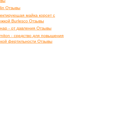
ывы
ilin Отзывы
ектирующая майка корсет с
ежкой Burlesco Отзывы
нар - от давления Отзывы
miton - средство для повышения
кой фертильности Отзывы