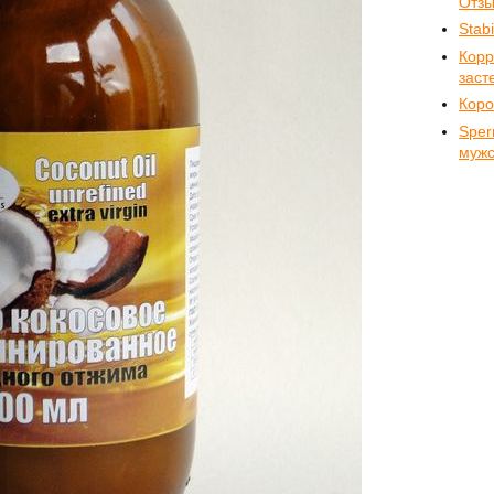
Отз
Stab
Корр
заст
Коро
Sper
мужс