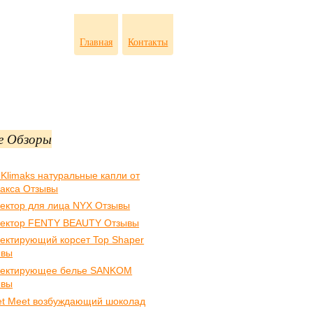
Главная
Контакты
е Обзоры
 Klimaks натуральные капли от
акса Отзывы
ектор для лица NYX Отзывы
ектор FENTY BEAUTY Отзывы
ектирующий корсет Top Shaper
ывы
ректирующее белье SANKOM
ывы
t Meet возбуждающий шоколад