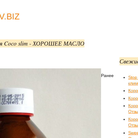
.BIZ
ния Coco slim - ХОРОШЕЕ МАСЛО
Свежи
Ранее
Stop
клим
Корр
Корр
Корр
Отз
Кор
Отз
Swee