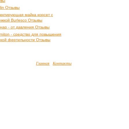
ывы
ilin Отзывы
ектирующая майка корсет с
ежкой Burlesco Отзывы
нар - от давления Отзывы
miton - средство для повышения
кой фертильности Отзывы
Главная
Контакты