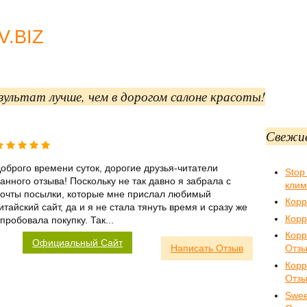
.BIZ
ультат лучше, чем в дорогом салоне красоты!
Свежи
оброго времени суток, дорогие друзья-читатели
Stop
анного отзыва! Поскольку не так давно я забрала с
клим
очты посылки, которые мне прислал любимый
Корр
итайский сайт, да и я не стала тянуть время и сразу же
Корр
пробовала покупку. Так...
Корр
Официальный Сайт
Написать Отзыв
Отз
Кор
Отз
Swee