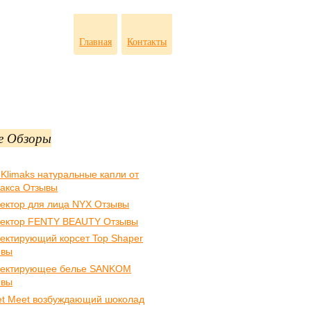
Главная
Контакты
е Обзоры
 Klimaks натуральные капли от
акса Отзывы
ектор для лица NYX Отзывы
ектор FENTY BEAUTY Отзывы
ектирующий корсет Top Shaper
ывы
ректирующее белье SANKOM
ывы
t Meet возбуждающий шоколад