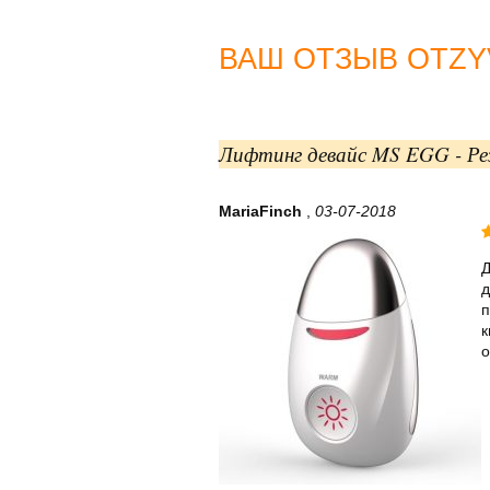
ВАШ ОТЗЫВ OTZYV
Лифтинг девайс MS EGG - Рез
MariaFinch
,
03-07-2018
Д
д
п
к
о