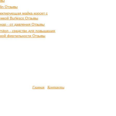
ывы
ilin Отзывы
ектирующая майка корсет с
ежкой Burlesco Отзывы
нар - от давления Отзывы
miton - средство для повышения
кой фертильности Отзывы
Главная
Контакты