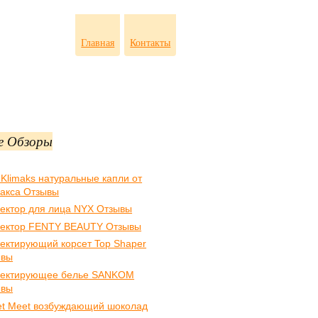
Главная
Контакты
е Обзоры
 Klimaks натуральные капли от
акса Отзывы
ектор для лица NYX Отзывы
ектор FENTY BEAUTY Отзывы
ектирующий корсет Top Shaper
ывы
ректирующее белье SANKOM
ывы
t Meet возбуждающий шоколад