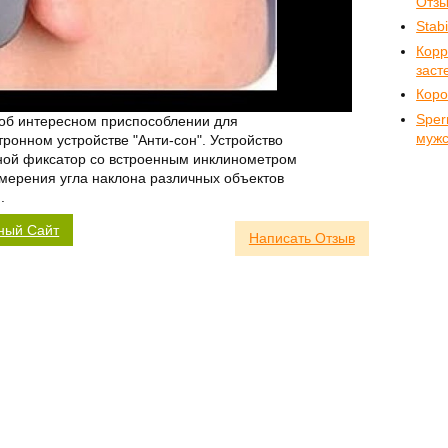
Отз
Stab
Корр
заст
Коро
Sper
об интересном приспособлении для
мужс
ронном устройстве "Анти-сон". Устройство
ной фиксатор со встроенным инклинометром
мерения угла наклона различных объектов
.
ный Сайт
Написать Отзыв