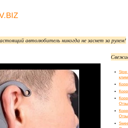
.BIZ
 настоящий автолюбитель никогда не заснет за рулем!
Свежи
Stop
клим
Корр
Корр
Корр
Отз
Кор
Отз
Swee