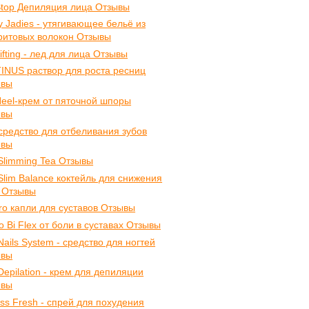
Stop Депиляция лица Отзывы
y Jadies - утягивающее бельё из
итовых волокон Отзывы
Lifting - лед для лица Отзывы
INUS раствор для роста ресниц
ывы
Heel-крем от пяточной шпоры
ывы
средство для отбеливания зубов
ывы
 Slimming Tea Отзывы
 Slim Balance коктейль для снижения
 Отзывы
iro капли для суставов Отзывы
o Bi Flex от боли в суставах Отзывы
 Nails System - средство для ногтей
ывы
 Depilation - крем для депиляции
ывы
ess Fresh - спрей для похудения