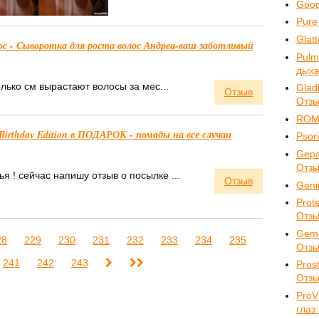
Good
Pure
Glat
лос - Сыворотка для роста волос Андреа-ваш заботливый
Pulm
дыха
олько см вырастают волосы за мес...
Glad
Отзыв
Отз
ROMA
Birthday Edition в ПОДАРОК - помады на все случаи
Psor
Gepa
Отз
я ! сейчас напишу отзыв о посылке ...
Отзыв
Geni
Prot
Отз
Gemo
28
229
230
231
232
233
234
235
Отз
241
242
243
Pros
Отз
ProV
глаз