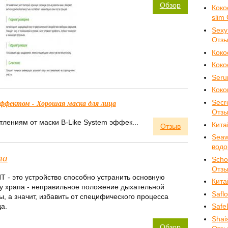
Обзор
Коко
slim
Sexy
Отз
Коко
Кок
Ser
Коко
ффектом - Хорошая маска для лица
Secr
Отз
тлениям от маски B-Like System эффек...
Кита
Отзыв
Seaw
водо
па
Scho
Отз
 - это устройство способно устранить основную
Кита
у храпа - неправильное положение дыхательной
Safl
ы, а значит, избавить от специфического процесса
а.
Safe
Shai
Обзор