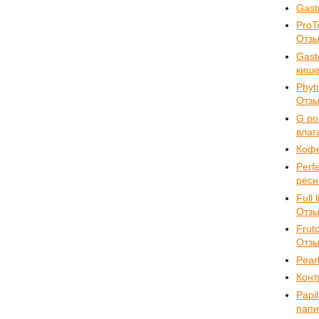
Gast
ProT
Отз
Gast
кише
Phyt
Отз
G po
влаг
Коф
Perf
ресн
Full
Отз
Frut
Отз
Pear
Конт
Papi
пап