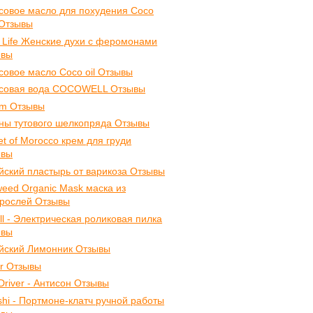
совое масло для похудения Coco
 Отзывы
 Life Женские духи с феромонами
ывы
совое масло Coco oil Отзывы
осовая вода COCOWELL Отзывы
um Отзывы
ны тутового шелкопряда Отзывы
et of Morocco крем для груди
ывы
йский пластырь от варикоза Отзывы
eed Organic Mask маска из
рослей Отзывы
ll - Электрическая роликовая пилка
ывы
йский Лимонник Отзывы
or Отзывы
Driver - Антисон Отзывы
shi - Портмоне-клатч ручной работы