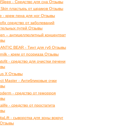
Sleep - Средство для сна Отзывы
 Skin пластырь от шрамов Отзывы
te - крем пена для ног Отзывы
ofix средство от заболеваний
тельных путей Отзывы
ien – антицеллюлитный концентрат
ывы
NTIC BEAR - Тинт для губ Отзывы
imilk - крем от псориаза Отзывы
tofit - средство для очистки печени
ывы
us X Отзывы
ect Master - Антибликовые очки
ывы
derm - средство от геморроя
ывы
talife - средство от простатита
ывы
itaLift - сыворотка для зоны вокруг
 Отзывы