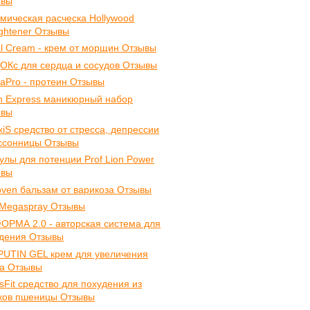
ывы
мическая расческа Hollywood
ightener Отзывы
l Cream - крем от морщин Отзывы
ОКс для сердца и сосудов Отзывы
taPro - протеин Отзывы
n Express маникюрный набор
ывы
xiS средство от стресса, депрессии
ссонницы Отзывы
улы для потенции Prof Lion Power
ывы
ven бальзам от варикоза Отзывы
 Megaspray Отзывы
ОРМА 2.0 - авторская система для
дения Отзывы
UTIN GEL крем для увеличения
а Отзывы
sFit средство для похудения из
ков пшеницы Отзывы