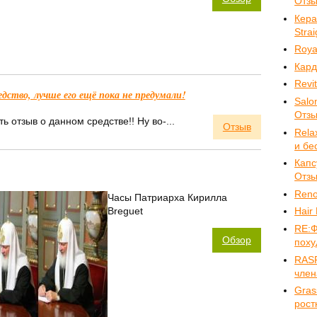
Отз
Кера
Stra
Roya
Кард
Revi
ство, лучше его ещё пока не предумали!
Salo
Отз
ь отзыв о данном средстве!! Ну во-...
Отзыв
Rela
и бе
Капс
Отз
Reno
Часы Патриарха Кирилла
Breguet
Hair
RE:Ф
Обзор
поху
RASP
член
Gras
рост