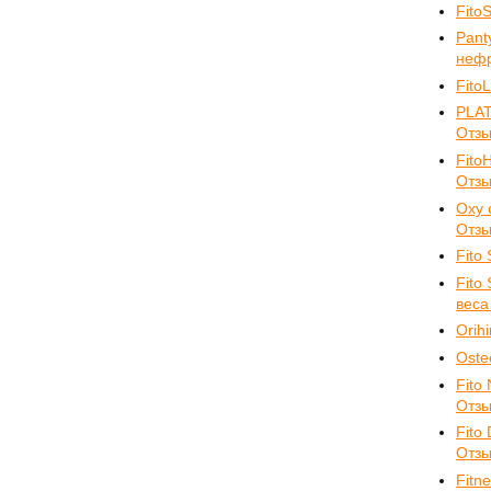
Fito
Pant
нефр
Fito
PLAT
Отз
Fito
Отз
Oxy 
Отз
Fito
Fito
веса
Orih
Oste
Fito
Отз
Fito
Отз
Fitn