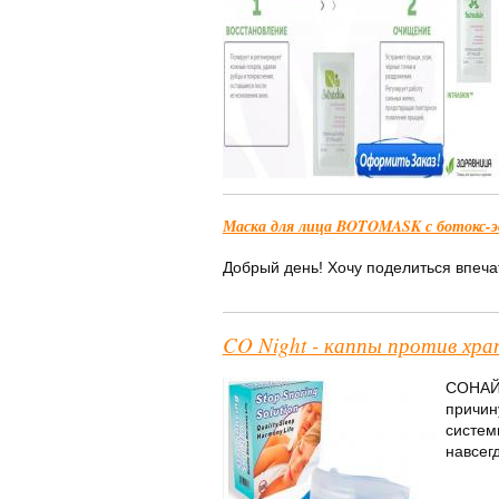
Маска для лица BOTOMASK с ботокс-э
Добрый день! Хочу поделиться впеча
CO Night - каппы против хра
СОНАЙТ
причин
систем
навсегд