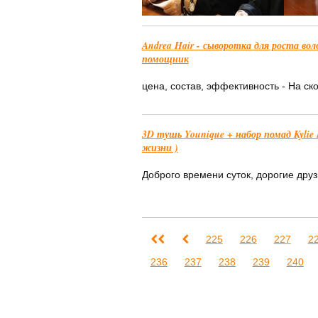
Andrea Hair - сыворотка для роста во
помощник
цена, состав, эффективность - На ск
3D тушь Younique + набор помад Kylie 
жизни )
Доброго времени суток, дорогие друзь
225
226
227
2
236
237
238
239
240