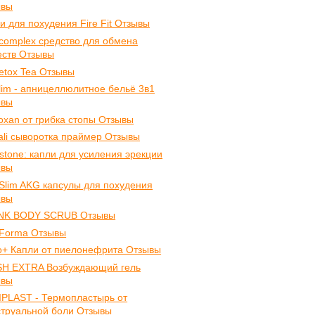
ывы
и для похудения Fire Fit Отзывы
icomplex средство для обмена
ств Отзывы
Detox Tea Отзывы
Slim - апницеллюлитное бельё 3в1
ывы
oxan от грибка стопы Отзывы
ali cыворотка праймер Отзывы
ostone: капли для усиления эрекции
ывы
Slim AKG капсулы для похудения
ывы
NK BODY SCRUB Отзывы
Forma Отзывы
o+ Капли от пиелонефрита Отзывы
SH EXTRA Возбуждающий гель
ывы
PLAST - Термопластырь от
труальной боли Отзывы