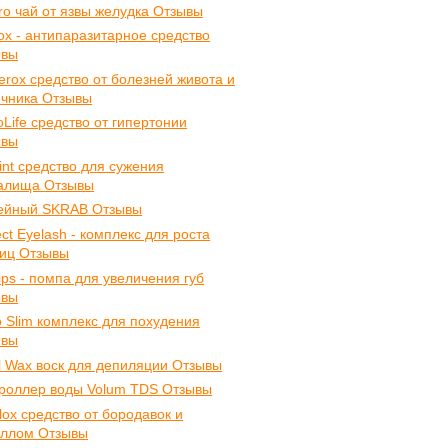
ro чай от язвы желудка Отзывы
ox - антипаразитарное средство
ывы
erox средство от болезней живота и
чника Отзывы
oLife средство от гипертонии
ывы
int средство для сужения
алища Отзывы
ейный SKRAB Отзывы
ect Eyelash - комплекс для роста
иц Отзывы
 lips - помпа для увеличения губ
ывы
o Slim комплекс для похудения
ывы
l Wax воск для депиляции Отзывы
роллер воды Volum TDS Отзывы
llox средство от бородавок и
иллом Отзывы