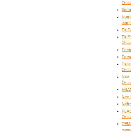
Отз
Капл
Nutr
веще
Fit 
Fir 
Отз
Feet
Fars
Fall
Отз
Neo 
Отз
FRA
Neo 
Nefr
FLA
Отз
FEMI
менс