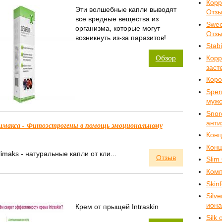
Кор
Эти волшебные капли выводят
Отз
все вредные вещества из
Swee
организма, которые могут
Отз
возникнуть из-за паразитов!
Stab
Корр
Обзор
заст
Коро
Sper
мужс
Snor
анти
лимакса - Фитоэстрогены в помощь эмоциональному
Конц
Конц
imaks - натуральные капли от кли...
Отзыв
Slim
Комп
Skin
Silv
иона
Крем от прыщей Intraskin
Silk