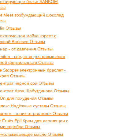
ректирующее белье SANKOM
ывы
t Meet возбуждающий шоколад
ывы
ilin Отзывы
ектирующая майка корсет с
ежкой Burlesco Отзывы
нар - от давления Отзывы
miton - средство для повышения
кой фертильности Отзывы
e Stopper электронный браслет -
храп Отзывы
ентрат черной сои Отзывы
ентрат Аяза Шабутдинова Отзывы
 On для похудения Отзывы
лекс Надёжные суставы Отзывы
former - тоник от растяжек Отзывы
er Fruits Epil Крем для депиляции с
ми серебра Отзывы
 омолаживающее масло Отзывы