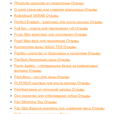
PhytoLife средство от гипертонии Отзывы
G point средство для сужения влагалища Отзывы
Кофейный SKRAB Отзывы
Perfect Eyelash - комплекс для роста ресниц Отзывы
Full lips - помпа для увеличения губ Отзывы
Fruto Slim комплекс для похудения Отзывы
Pearl Wax воск для депиляции Отзывы
Контроллер воды Volum TDS Отзывы
Papillox средство от бородавок и папиллом Отзывы
FitoStop Депиляция лица Отзывы
Panty Jadies - утягивающее бельё из нефритовых
волокон Отзывы
FitoLifting - лед для лица Отзывы
PLATINUS раствор для роста ресниц Отзывы
FitoHeel-крем от пяточной шпоры Отзывы
Oxy средство для отбеливания зубов Отзывы
Fito Slimming Tea Отзывы
Fito Slim Balance коктейль для снижения веса Отзывы