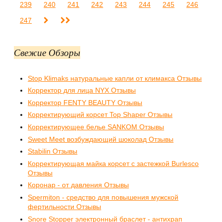
239
240
241
242
243
244
245
246
247
Свежие Обзоры
Stop Klimaks натуральные капли от климакса Отзывы
Корректор для лица NYX Отзывы
Корректор FENTY BEAUTY Отзывы
Корректирующий корсет Top Shaper Отзывы
Корректирующее белье SANKOM Отзывы
Sweet Meet возбуждающий шоколад Отзывы
Stabilin Отзывы
Корректирующая майка корсет с застежкой Burlesco
Отзывы
Коронар - от давления Отзывы
Spermiton - средство для повышения мужской
фертильности Отзывы
Snore Stopper электронный браслет - антихрап